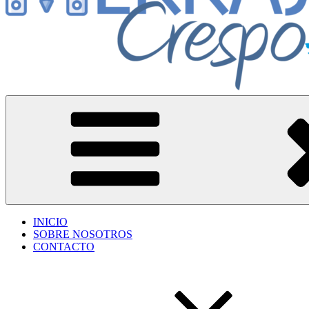
Herrajes Crespo
Accesorios para aberturas de aluminio
INICIO
SOBRE NOSOTROS
CONTACTO