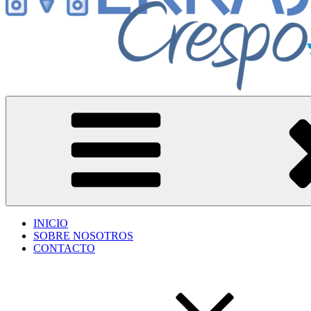
Herrajes Crespo
Accesorios para aberturas de aluminio
INICIO
SOBRE NOSOTROS
CONTACTO