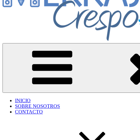
Herrajes Crespo
Accesorios para aberturas de aluminio
INICIO
SOBRE NOSOTROS
CONTACTO