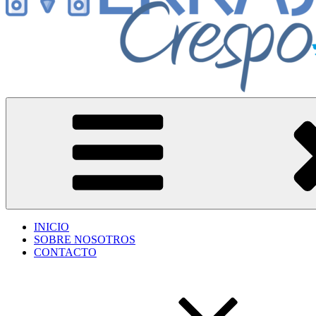
Herrajes Crespo
Accesorios para aberturas de aluminio
INICIO
SOBRE NOSOTROS
CONTACTO