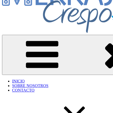
Herrajes Crespo
Accesorios para aberturas de aluminio
INICIO
SOBRE NOSOTROS
CONTACTO