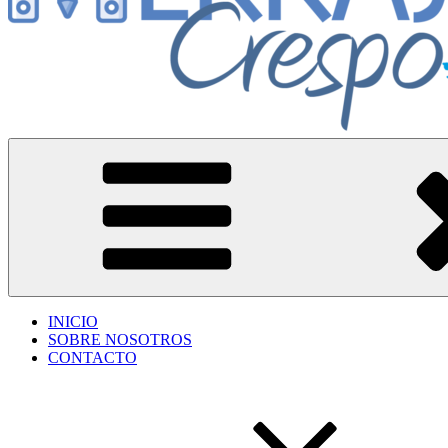
Herrajes Crespo
Accesorios para aberturas de aluminio
INICIO
SOBRE NOSOTROS
CONTACTO